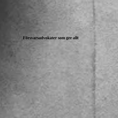
Försvarsadvokater som ger allt